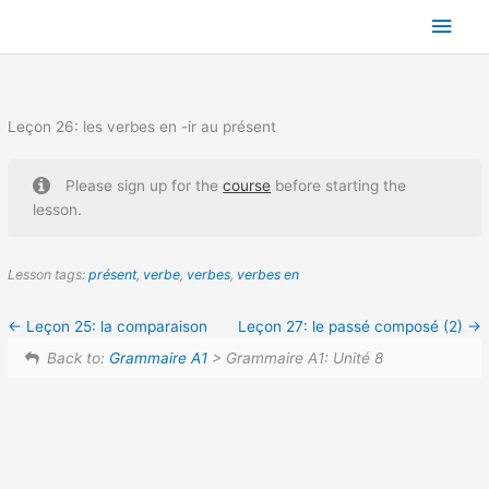
Skip
Main
to
content
Men
Leçon 26: les verbes en -ir au présent
Please sign up for the
course
before starting the
lesson.
Lesson tags:
présent
,
verbe
,
verbes
,
verbes en
Leçon 25: la comparaison
Leçon 27: le passé composé (2)
Back to:
Grammaire A1
> Grammaire A1: Unité 8