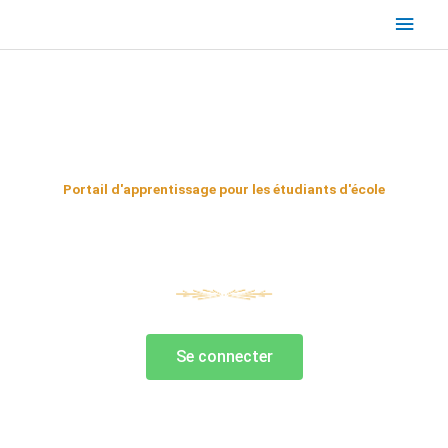
Skip
Main
to
content
Men
Portail d'apprentissage pour les étudiants d'école
Bonjour Français
Se connecter